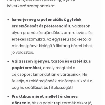
következő szempontokra:
Ismerje meg a potenciális ügyfelek
érdeklődését és preferenciáit
, válasszon
olyan promóciós ajándékot, ami releváns és
értékes számukra. Az egyszerű stickertől a
minden igényt kielégítő filofaxig bármi lehet
jó választás.
Válasszon igényes, tartós és esztétikus
papírterméket
, amely megfelel a
célcsoport kimondatlan elvárásainak. Ne
feledje, a reklámajándék minősége tükrözi a
cég hozzáállását és hitelességét!
Praktikus méret mellett érdemes
döntenie
, hisz a papír repi termék akkor jó,