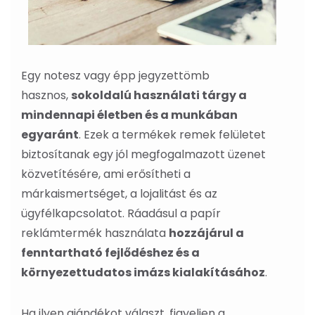
Egy notesz vagy épp jegyzettömb
hasznos,
sokoldalú használati tárgy a
mindennapi életben és a munkában
egyaránt
. Ezek a termékek remek felületet
biztosítanak egy jól megfogalmazott üzenet
közvetítésére, ami erősítheti a
márkaismertséget, a lojalitást és az
ügyfélkapcsolatot. Ráadásul a papír
reklámtermék használata
hozzájárul a
fenntartható fejlődéshez és a
környezettudatos imázs kialakításához
.
Ha ilyen ajándékot választ, figyeljen a