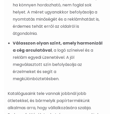
ha könnyen hordozható, nem foglal sok
helyet. A méret ugyanakkor befolyásolja a
nyomtatás minőségét és a reklámhatást is,
érdemes tehát erről az oldalról is
átgondolnia.
Válasszon olyan színt, amely harmonizál
a cég arculatával
, a logó színeivel és a
reklám egyedi üzenetével. A jól
megválasztott szín befolyásolja az
érzelmeket és segít a
megkülönböztetésben.
Katalógusaink tele vannak jobbnál jobb
ötletekkel, és bármelyik papírtermékünk
alkalmas arra, hogy vállalkozására szabja.