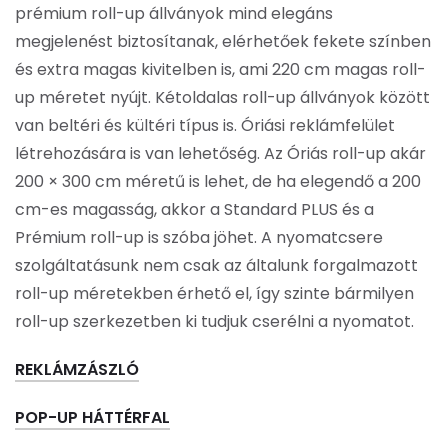
prémium roll-up állványok mind elegáns
megjelenést biztosítanak, elérhetőek fekete színben
és extra magas kivitelben is, ami 220 cm magas roll-
up méretet nyújt. Kétoldalas roll-up állványok között
van beltéri és kültéri típus is. Óriási reklámfelület
létrehozására is van lehetőség. Az Óriás roll-up akár
200 × 300 cm méretű is lehet, de ha elegendő a 200
cm-es magasság, akkor a Standard PLUS és a
Prémium roll-up is szóba jöhet. A nyomatcsere
szolgáltatásunk nem csak az általunk forgalmazott
roll-up méretekben érhető el, így szinte bármilyen
roll-up szerkezetben ki tudjuk cserélni a nyomatot.
REKLÁMZÁSZLÓ
POP-UP HÁTTÉRFAL