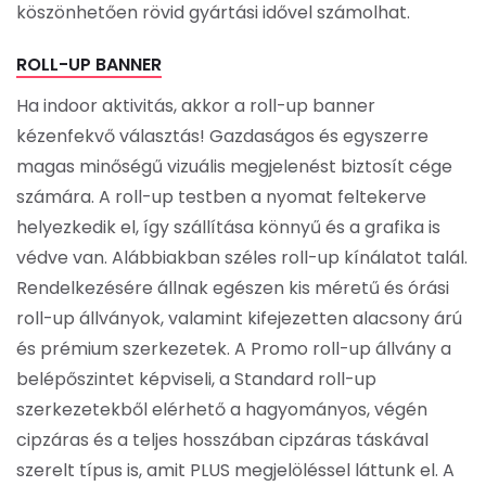
köszönhetően rövid gyártási idővel számolhat.
ROLL-UP BANNER
Ha indoor aktivitás, akkor a roll-up banner
kézenfekvő választás! Gazdaságos és egyszerre
magas minőségű vizuális megjelenést biztosít cége
számára. A roll-up testben a nyomat feltekerve
helyezkedik el, így szállítása könnyű és a grafika is
védve van. Alábbiakban széles roll-up kínálatot talál.
Rendelkezésére állnak egészen kis méretű és órási
roll-up állványok, valamint kifejezetten alacsony árú
és prémium szerkezetek. A Promo roll-up állvány a
belépőszintet képviseli, a Standard roll-up
szerkezetekből elérhető a hagyományos, végén
cipzáras és a teljes hosszában cipzáras táskával
szerelt típus is, amit PLUS megjelöléssel láttunk el. A