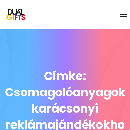
Címke:
Csomagolóanyagok
karácsonyi
reklámajándékokho