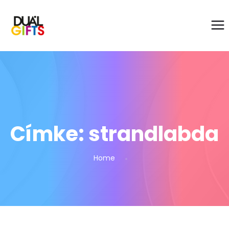
Címke:
strandlabda
Home