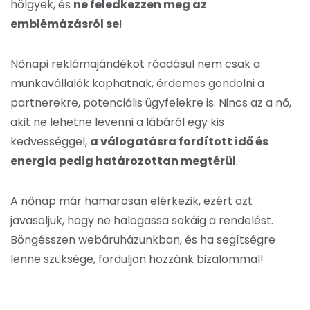
hölgyek, és
ne feledkezzen meg az
emblémázásról se
!
Nőnapi reklámajándékot ráadásul nem csak a
munkavállalók kaphatnak, érdemes gondolni a
partnerekre, potenciális ügyfelekre is. Nincs az a nő,
akit ne lehetne levenni a lábáról egy kis
kedvességgel,
a válogatásra fordított idő és
energia pedig határozottan megtérül
.
A nőnap már hamarosan elérkezik, ezért azt
javasoljuk, hogy ne halogassa sokáig a rendelést.
Böngésszen webáruházunkban, és ha segítségre
lenne szüksége, forduljon hozzánk bizalommal!