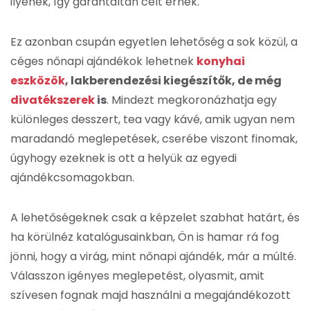
ilyenek, így garantáltan célt érnek.
Ez azonban csupán egyetlen lehetőség a sok közül, a
céges nőnapi ajándékok lehetnek
konyhai
eszközök
, lakberendezési kiegészítők, de még
divatékszerek
is
. Mindezt megkoronázhatja egy
különleges desszert, tea vagy kávé, amik ugyan nem
maradandó meglepetések, cserébe viszont finomak,
úgyhogy ezeknek is ott a helyük az egyedi
ajándékcsomagokban.
A lehetőségeknek csak a képzelet szabhat határt, és
ha körülnéz katalógusainkban, Ön is hamar rá fog
jönni, hogy a virág, mint nőnapi ajándék, már a múlté.
Válasszon igényes meglepetést, olyasmit, amit
szívesen fognak majd használni a megajándékozott