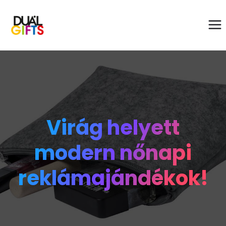
Virág helyett
modern nőnapi
reklámajándékok!