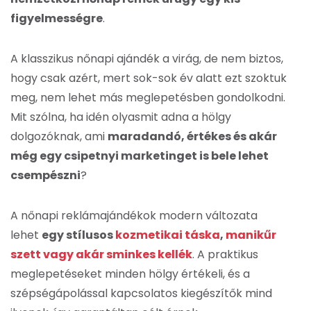
figyelmességre
.
A klasszikus nőnapi ajándék a virág, de nem biztos,
hogy csak azért, mert sok-sok év alatt ezt szoktuk
meg, nem lehet más meglepetésben gondolkodni.
Mit szólna, ha idén olyasmit adna a hölgy
dolgozóknak, ami
maradandó, értékes és akár
még egy csipetnyi marketinget is bele lehet
csempészni
?
A nőnapi reklámajándékok modern változata
lehet
egy stílusos
kozmetikai táska
,
manikűr
szett vagy akár sminkes kellék
. A praktikus
meglepetéseket minden hölgy értékeli, és a
szépségápolással kapcsolatos kiegészítők mind