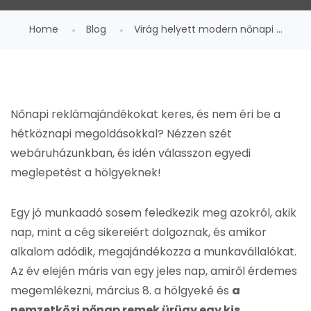
Home
Blog
Virág helyett modern nőnapi ...
Nőnapi reklámajándékokat keres, és nem éri be a
hétköznapi megoldásokkal? Nézzen szét
webáruházunkban, és idén válasszon egyedi
meglepetést a hölgyeknek!
Egy jó munkaadó sosem feledkezik meg azokról, akik
nap, mint a cég sikereiért dolgoznak, és amikor
alkalom adódik, megajándékozza a munkavállalókat.
Az év elején máris van egy jeles nap, amiről érdemes
megemlékezni, március 8. a hölgyeké és
a
nemzetközi nőnap remek ürügy egy kis